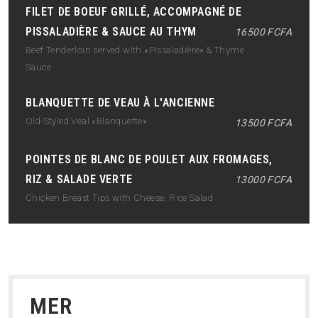
FILET DE BOEUF GRILLÉ, ACCOMPAGNÉ DE
PISSALADIÈRE & SAUCE AU THYM
16500 FCFA
Beef Tenderloin served with «Pissaladière» & Thyme
Sauce
BLANQUETTE DE VEAU À L'ANCIENNE
Old-Styled Veal «Blanquette»
13500 FCFA
POINTES DE BLANC DE POULET AUX FROMAGES,
RIZ & SALADE VERTE
13000 FCFA
Chicken Breast Tips with Cheese, Rice Salad
MER