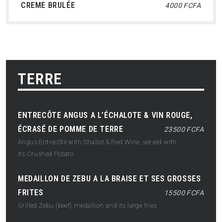
CREME BRULÉE
4000 FCFA
TERRE
ENTRECÔTE ANGUS A L’ÉCHALOTE & VIN ROUGE,
ÉCRASÉ DE POMME DE TERRE
23500 FCFA
Angus Entrecôte with Shallot & Red Wine, served with
its Crushed Potato
MEDAILLON DE ZEBU A LA BRAISE ET SES GROSSES
FRITES
15500 FCFA
Grilled Zebu (beef) medallion and its large fries