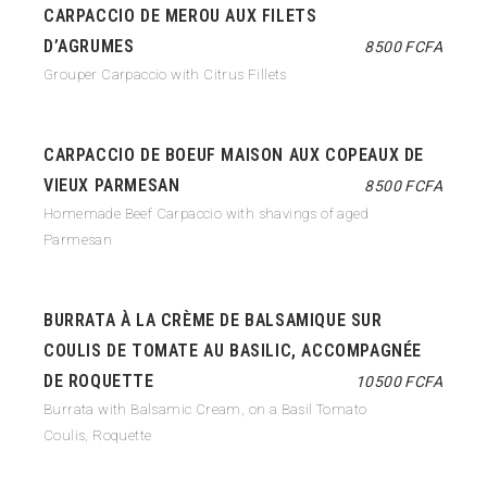
CARPACCIO DE MEROU AUX FILETS
D’AGRUMES
8500 FCFA
Grouper Carpaccio with Citrus Fillets
CARPACCIO DE BOEUF MAISON AUX COPEAUX DE
VIEUX PARMESAN
8500 FCFA
Homemade Beef Carpaccio with shavings of aged
Parmesan
BURRATA À LA CRÈME DE BALSAMIQUE SUR
COULIS DE TOMATE AU BASILIC, ACCOMPAGNÉE
DE ROQUETTE
10500 FCFA
Burrata with Balsamic Cream, on a Basil Tomato
Coulis, Roquette