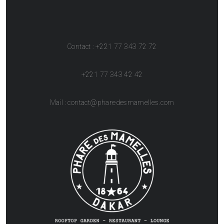
Contact : +221 77 343 72 72
+221 77 343 42 42
Mail : contact@pharedesmamelles.com