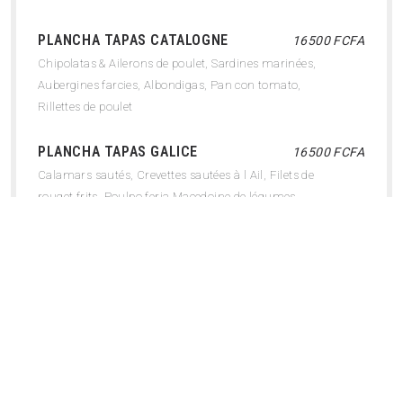
PLANCHA TAPAS CATALOGNE
16500 FCFA
Chipolatas & Ailerons de poulet, Sardines marinées,
Aubergines farcies, Albondigas, Pan con tomato,
Rillettes de poulet
PLANCHA TAPAS GALICE
16500 FCFA
Calamars sautés, Crevettes sautées à l Ail, Filets de
rouget frits, Poulpo feria Macedoine de légumes ,
Pan con tomato
PLANCHA TAPAS ORIENTAL
16500 FCFA
Houmos, Chich taouk, Chawarma boeuf, Caviar
d’aubergine, Kebbeh, Sfeehas, Samboussek