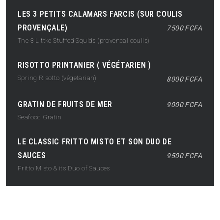
LES 3 PETITS CALAMARS FARCIS (SUR COULIS
PROVENÇALE)
7500 FCFA
The 3 Littke Stuffed Squids (provencal coulis)
RISOTTO PRINTANIER ( VÉGÉTARIEN )
Spring Risotto (végetarian)
8000 FCFA
GRATIN DE FRUITS DE MER
9000 FCFA
Seafood Gratin
LE CLASSIC FRITTO MISTO ET SON DUO DE
SAUCES
9500 FCFA
Fritto Misto & its Duo of Sauces