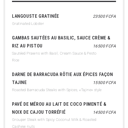
LANGOUSTE GRATINÉE
23500 FCFA
Gratinated Lobster
GAMBAS SAUTÉES AU BASILIC, SAUCE CRÈME &
RIZ AU PISTOU
16500 FCFA
Sautéed Prawns with Basil, Cream Sauce & Pesto
Rice
DARNE DE BARRACUDA RÔTIE AUX ÉPICES FAÇON
TAJINE
15500 FCFA
Roasted Barracuda Steaks with Spices, «Tajine» style
PAVÉ DE MÉROU AU LAIT DE COCO PIMENTÉ &
NOIX DE CAJOU TORRÉFIÉ
14500 FCFA
Grouper Steak with Spicy Coconut Milk & Roasted
Cashew nuts