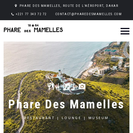
PHARE DES MAMELLES, ROUTE DE L'AÉROPORT, DAKAR
+221 77 343 72 72
CONTACT@PHAREDESMAMELLES.COM
|
|
restaurant
camera_alt
Phare Des Mamelles
RESTAURANT | LOUNGE | MUSEUM