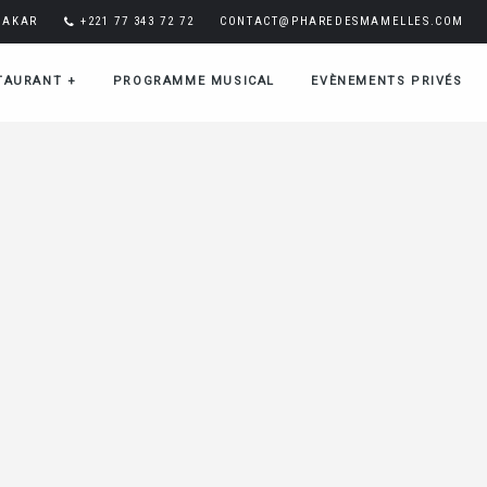
DAKAR
+221 77 343 72 72
CONTACT@PHAREDESMAMELLES.COM
TAURANT
+
PROGRAMME MUSICAL
EVÈNEMENTS PRIVÉS