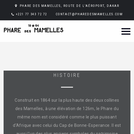
PHARE DES MAMELLES, ROUTE DE L'AÉROPORT, DAKAR
+221 77 343 72 72
CONTACT@PHAREDESMAMELLES.COM
HISTOIRE
Construit en 1864 sur la plus haute des deux collines
des Mamelles, à une élévation de 126m, le Phare du
même nom est considéré comme le plus puissant
d’Afrique avec celui du Cap de Bonne-Esperance. Il est
aussi l’un des plus anciens symboles du patrimoine