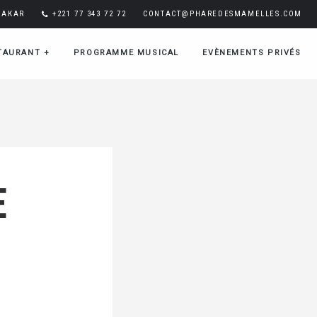
DAKAR
+221 77 343 72 72
CONTACT@PHAREDESMAMELLES.COM
TAURANT
+
PROGRAMME MUSICAL
EVÈNEMENTS PRIVÉS
E