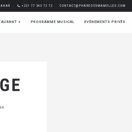
DAKAR
+221 77 343 72 72
CONTACT@PHAREDESMAMELLES.COM
TAURANT
+
PROGRAMME MUSICAL
EVÈNEMENTS PRIVÉS
AGE
sse