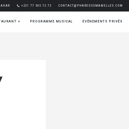
DAKAR
+221 77 343 72 72
CONTACT@PHAREDESMAMELLES.COM
TAURANT
+
PROGRAMME MUSICAL
EVÈNEMENTS PRIVÉS
Y